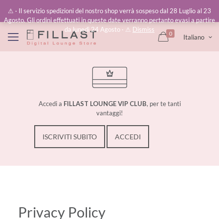
⚠︎ · Il servizio spedizioni del nostro shop verrà sospeso dal 28 Luglio al 23
Agosto. Gli ordini effettuati in queste date verranno pertanto evasi a partire
da lunedì 24 Agosto · ⚠︎
Dismiss
0
Italiano
Accedi a
FILLAST LOUNGE VIP CLUB
, per te tanti
vantaggi!
ISCRIVITI SUBITO
ACCEDI
Privacy Policy