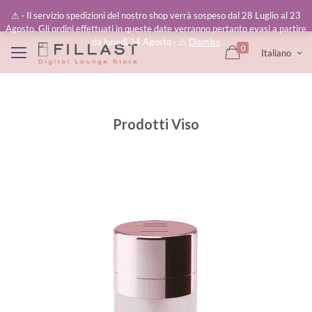
⚠︎ · Il servizio spedizioni del nostro shop verrà sospeso dal 28 Luglio al 23
Agosto. Gli ordini effettuati in queste date verranno pertanto evasi a partire
da lunedì 24 Agosto · ⚠︎
Dismiss
0
Italiano
Prodotti Viso